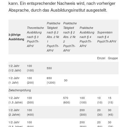
kann. Ein entsprechender Nachweis wird, nach vorheriger
Absprache, durch das Ausbildungsinstitut ausgestellt.
Praktische
Praktische
Theoretische
Tätigkeit
Tätigkeit
Praktische
Ausbildung
nach § 2
nach § 2
Ausbildung
Supervision
Selb
3-jährige
nach § 3
Abs. 2 Nr.
Abs. 2 Nr.
nach § 4
nach § 4
nach
Ausbildung
PsychTh-
1
2
PsychTh-
PsychTh-APrV
Psy
APrV
PsychTh-
PsychTh-
APrV
APrV
APrV
Einzel
Gruppe
1/2 Jahr
100
8
550
(1/2 Jahr)
(100)
(8)
1/2 Jahr
100
650
16
30
(1 Jahr)
(200)
(1200)
(24)
Zwischenprüfung
1/2 Jahr
100
570
100
10
15
24
(1,5 Jahre)
(300)
(600)
(100)
(10)
(15)
(48)
1/2 Jahr
100
200
20
30
24
(2 Jahre)
(400)
(300)
(30)
(45)
(72)
1/2 Jahr
100
200
20
30
24
(2,5 Jahre)
(500)
(500)
(50)
(75)
(96)