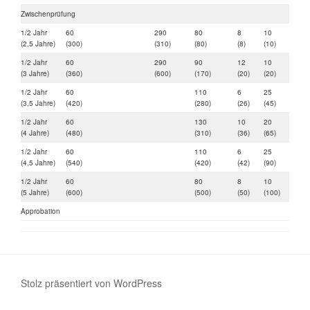
Zwischenprüfung
1/2 Jahr
60
290
80
8
10
24
(2,5 Jahre)
(300)
(310)
(80)
(8)
(10)
(96)
1/2 Jahr
60
290
90
12
10
24
(3 Jahre)
(360)
(600)
(170)
(20)
(20)
(120
1/2 Jahr
60
110
6
25
(3,5 Jahre)
(420)
(280)
(26)
(45)
1/2 Jahr
60
130
10
20
(4 Jahre)
(480)
(310)
(36)
(65)
1/2 Jahr
60
110
6
25
(4,5 Jahre)
(540)
(420)
(42)
(90)
1/2 Jahr
60
80
8
10
(5 Jahre)
(600)
(500)
(50)
(100)
Approbation
Stolz präsentiert von WordPress