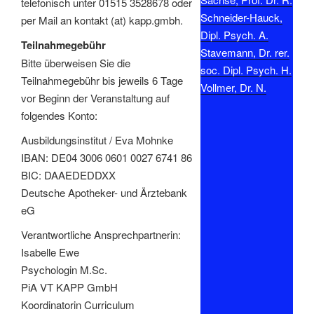
telefonisch unter 01515 3528678 oder
Schneider-Hauck,
per Mail an kontakt (at) kapp.gmbh.
Dipl. Psych. A.
Teilnahmegebühr
Stavemann, Dr. rer.
Bitte überweisen Sie die
soc. Dipl. Psych. H.
Teilnahmegebühr bis jeweils 6 Tage
Vollmer, Dr. N.
vor Beginn der Veranstaltung auf
folgendes Konto:
Ausbildungsinstitut / Eva Mohnke
IBAN: DE04 3006 0601 0027 6741 86
BIC: DAAEDEDDXX
Deutsche Apotheker- und Ärztebank
eG
Verantwortliche Ansprechpartnerin:
Isabelle Ewe
Psychologin M.Sc.
PiA VT KAPP GmbH
Koordinatorin Curriculum