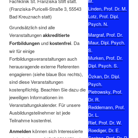
M.
Fachklinik St. Franziska Stift statt.
Linden, Prof. Dr. M.
(Franziska-Puricelli-Straße 3, 55543
Lotz, Prof. Dipl.
Bad Kreuznach statt)
Psych. N.
Grundsätzlich sind alle
Margraf, Prof. Dr.
Veranstaltungen
akkreditierte
Maur, Dipl. Psych.
Fortbildungen
und
kostenfrei
. Da
S.
wir für einige
Murken, Prof. Dr.
Fortbildungsveranstaltungen auch
Dipl. Psych. S.
herausragende externe Referenten
engagieren (siehe blaue Box rechts),
Özkan, Dr. Dipl.
sind diese Veranstaltungen
Psych.
kostenpflichtig. Beachten Sie dazu die
Pietrowsky, Prof.
jeweiligen Informationen im
Dr. R.
Veranstaltungskalender. Für unsere
Reddemann, Prof.
Ausbildungsteilnehmer ist jede
Dr. L.
Teilnahme kostenfrei.
Rief, Prof. Dr. W.
Roediger, Dr. E.
Anmelden
können sich Interessierte
Sachse, Prof. Dr. R.