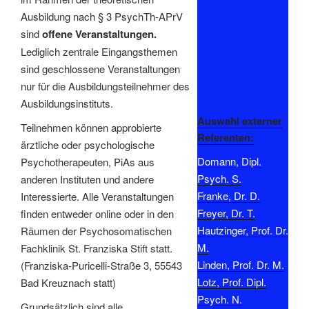
Ausbildung nach § 3 PsychTh-APrV
sind
offene Veranstaltungen.
Lediglich zentrale Eingangsthemen
sind geschlossene Veranstaltungen
nur für die Ausbildungsteilnehmer des
Ausbildungsinstituts.
Auswahl externer
Teilnehmen können approbierte
Referenten:
ärztliche oder psychologische
Domann, Dipl.
Psychotherapeuten, PiAs aus
Psych. S.
anderen Instituten und andere
Franke, Dr. D.
Interessierte. Alle Veranstaltungen
Freyer, Dr. T.
finden entweder online oder in den
Hautzinger, Prof. Dr.
Räumen der Psychosomatischen
M.
Fachklinik St. Franziska Stift statt.
Linden, Prof. Dr. M.
(Franziska-Puricelli-Straße 3, 55543
Lotz, Prof. Dipl.
Bad Kreuznach statt)
Psych. N.
Grundsätzlich sind alle