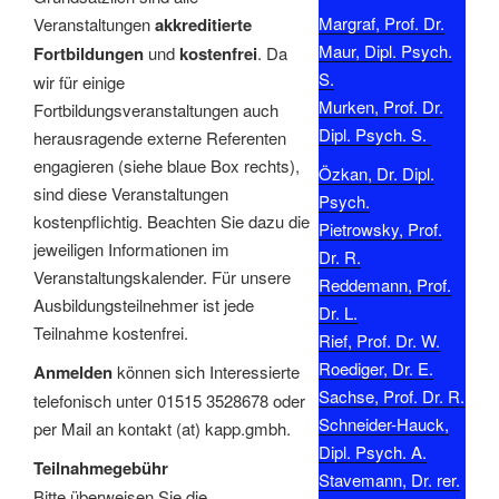
Margraf, Prof. Dr.
Veranstaltungen
akkreditierte
Maur, Dipl. Psych.
Fortbildungen
und
kostenfrei
. Da
S.
wir für einige
Murken, Prof. Dr.
Fortbildungsveranstaltungen auch
Dipl. Psych. S.
herausragende externe Referenten
engagieren (siehe blaue Box rechts),
Özkan, Dr. Dipl.
sind diese Veranstaltungen
Psych.
kostenpflichtig. Beachten Sie dazu die
Pietrowsky, Prof.
jeweiligen Informationen im
Dr. R.
Veranstaltungskalender. Für unsere
Reddemann, Prof.
Ausbildungsteilnehmer ist jede
Dr. L.
Teilnahme kostenfrei.
Rief, Prof. Dr. W.
Roediger, Dr. E.
Anmelden
können sich Interessierte
Sachse, Prof. Dr. R.
telefonisch unter 01515 3528678 oder
Schneider-Hauck,
per Mail an kontakt (at) kapp.gmbh.
Dipl. Psych. A.
Teilnahmegebühr
Stavemann, Dr. rer.
Bitte überweisen Sie die