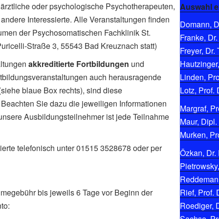
ärztliche oder psychologische Psychotherapeuten,
Auswahl e
andere Interessierte. Alle Veranstaltungen finden
Domann, Di
umen der Psychosomatischen Fachklinik St.
Franke, Dr.
-Puricelli-Straße 3, 55543 Bad Kreuznach statt)
Freyer, Dr. 
altungen
akkreditierte Fortbildungen
und
Hautzinger,
Fortbildungsveranstaltungen auch herausragende
Linden, Pro
siehe blaue Box rechts), sind diese
Lotz, Prof. 
. Beachten Sie dazu die jeweiligen Informationen
Margraf, Pro
 unsere Ausbildungsteilnehmer ist jede Teilnahme
Maur, Dipl.
Murken, Pro
ierte telefonisch unter 01515 3528678 oder per
Özkan, Dr. 
Pietrowsky,
Reddemann,
hmegebühr bis jeweils 6 Tage vor Beginn der
Rief, Prof. 
to:
Roediger, D
Sachse, Pro