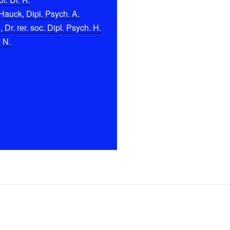
Hauck, Dipl. Psych. A.
Dr. rer. soc. Dipl. Psych. H.
. N.