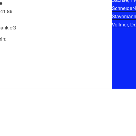
ke
Schneider-
741 86
Stavemann, 
Vollmer, Dr
bank eG
in: