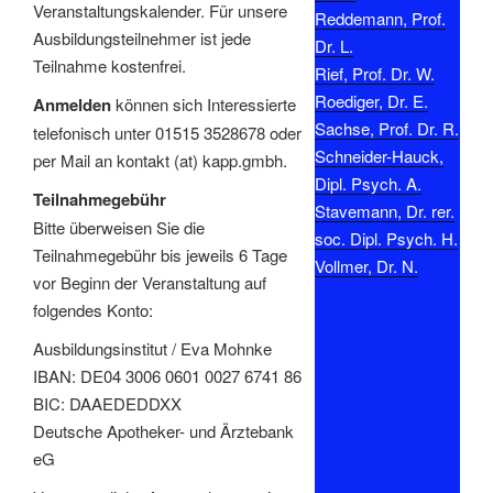
Veranstaltungskalender. Für unsere
Reddemann, Prof.
Ausbildungsteilnehmer ist jede
Dr. L.
Teilnahme kostenfrei.
Rief, Prof. Dr. W.
Roediger, Dr. E.
Anmelden
können sich Interessierte
Sachse, Prof. Dr. R.
telefonisch unter 01515 3528678 oder
Schneider-Hauck,
per Mail an kontakt (at) kapp.gmbh.
Dipl. Psych. A.
Teilnahmegebühr
Stavemann, Dr. rer.
Bitte überweisen Sie die
soc. Dipl. Psych. H.
Teilnahmegebühr bis jeweils 6 Tage
Vollmer, Dr. N.
vor Beginn der Veranstaltung auf
folgendes Konto:
Ausbildungsinstitut / Eva Mohnke
IBAN: DE04 3006 0601 0027 6741 86
BIC: DAAEDEDDXX
Deutsche Apotheker- und Ärztebank
eG