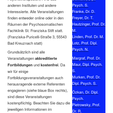
Psych. S.
anderen Instituten und andere
Franke, Dr. D.
Interessierte. Alle Veranstaltungen
Freyer, Dr. T.
finden entweder online oder in den
Hautzinger, Prof. Dr.
Räumen der Psychosomatischen
M.
Fachklinik St. Franziska Stift statt.
Linden, Prof. Dr. M.
(Franziska-Puricelli-Straße 3, 55543
Lotz, Prof. Dipl.
Bad Kreuznach statt)
Psych. N.
Grundsätzlich sind alle
Margraf, Prof. Dr.
Veranstaltungen
akkreditierte
Maur, Dipl. Psych.
Fortbildungen
und
kostenfrei
. Da
S.
wir für einige
Murken, Prof. Dr.
Fortbildungsveranstaltungen auch
Dipl. Psych. S.
herausragende externe Referenten
engagieren (siehe blaue Box rechts),
Özkan, Dr. Dipl.
sind diese Veranstaltungen
Psych.
kostenpflichtig. Beachten Sie dazu die
Pietrowsky, Prof.
jeweiligen Informationen im
Dr. R.