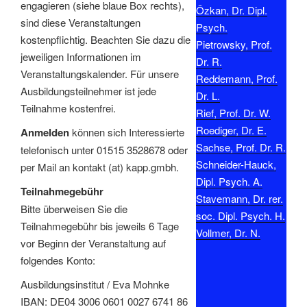
engagieren (siehe blaue Box rechts),
Özkan, Dr. Dipl.
sind diese Veranstaltungen
Psych.
kostenpflichtig. Beachten Sie dazu die
Pietrowsky, Prof.
jeweiligen Informationen im
Dr. R.
Veranstaltungskalender. Für unsere
Reddemann, Prof.
Ausbildungsteilnehmer ist jede
Dr. L.
Teilnahme kostenfrei.
Rief, Prof. Dr. W.
Roediger, Dr. E.
Anmelden
können sich Interessierte
Sachse, Prof. Dr. R.
telefonisch unter 01515 3528678 oder
Schneider-Hauck,
per Mail an kontakt (at) kapp.gmbh.
Dipl. Psych. A.
Teilnahmegebühr
Stavemann, Dr. rer.
Bitte überweisen Sie die
soc. Dipl. Psych. H.
Teilnahmegebühr bis jeweils 6 Tage
Vollmer, Dr. N.
vor Beginn der Veranstaltung auf
folgendes Konto:
Ausbildungsinstitut / Eva Mohnke
IBAN: DE04 3006 0601 0027 6741 86