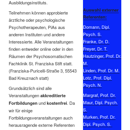
Ausbildungsinstituts.
Auswahl externer
Teilnehmen können approbierte
Referenten:
ärztliche oder psychologische
Domann, Dipl.
Psychotherapeuten, PiAs aus
Psych. S.
anderen Instituten und andere
Franke, Dr. D.
Interessierte. Alle Veranstaltungen
Freyer, Dr. T.
finden entweder online oder in den
Hautzinger, Prof. Dr.
Räumen der Psychosomatischen
M.
Fachklinik St. Franziska Stift statt.
Linden, Prof. Dr. M.
(Franziska-Puricelli-Straße 3, 55543
Lotz, Prof. Dipl.
Bad Kreuznach statt)
Psych. N.
Grundsätzlich sind alle
Margraf, Prof. Dr.
Veranstaltungen
akkreditierte
Maur, Dipl. Psych.
Fortbildungen
und
kostenfrei
. Da
S.
wir für einige
Murken, Prof. Dr.
Fortbildungsveranstaltungen auch
Dipl. Psych. S.
herausragende externe Referenten