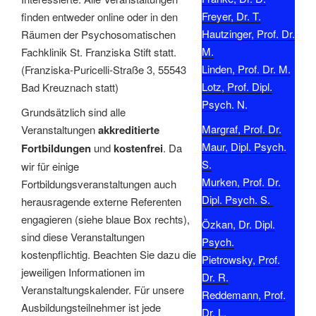
Freyer, Dr. T.
finden entweder online oder in den
Hautzinger, Prof. Dr.
Räumen der Psychosomatischen
M.
Fachklinik St. Franziska Stift statt.
Linden, Prof. Dr. M.
(Franziska-Puricelli-Straße 3, 55543
Lotz, Prof. Dipl.
Bad Kreuznach statt)
Psych. N.
Grundsätzlich sind alle
Margraf, Prof. Dr.
Veranstaltungen
akkreditierte
Maur, Dipl. Psych.
Fortbildungen
und
kostenfrei
. Da
S.
wir für einige
Murken, Prof. Dr.
Fortbildungsveranstaltungen auch
Dipl. Psych. S.
herausragende externe Referenten
engagieren (siehe blaue Box rechts),
Özkan, Dr. Dipl.
sind diese Veranstaltungen
Psych.
kostenpflichtig. Beachten Sie dazu die
Pietrowsky, Prof.
jeweiligen Informationen im
Dr. R.
Veranstaltungskalender. Für unsere
Reddemann, Prof.
Ausbildungsteilnehmer ist jede
Dr. L.