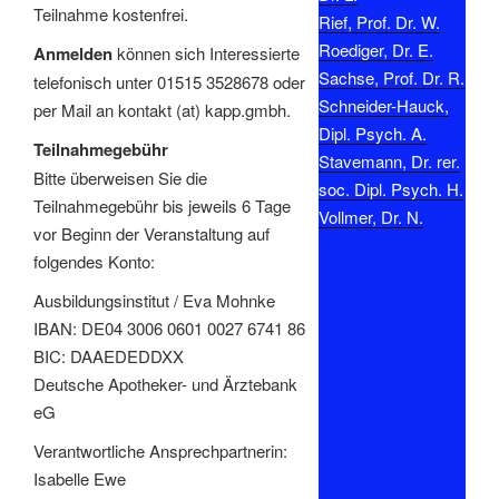
Teilnahme kostenfrei.
Rief, Prof. Dr. W.
Roediger, Dr. E.
Anmelden
können sich Interessierte
Sachse, Prof. Dr. R.
telefonisch unter 01515 3528678 oder
Schneider-Hauck,
per Mail an kontakt (at) kapp.gmbh.
Dipl. Psych. A.
Teilnahmegebühr
Stavemann, Dr. rer.
Bitte überweisen Sie die
soc. Dipl. Psych. H.
Teilnahmegebühr bis jeweils 6 Tage
Vollmer, Dr. N.
vor Beginn der Veranstaltung auf
folgendes Konto:
Ausbildungsinstitut / Eva Mohnke
IBAN: DE04 3006 0601 0027 6741 86
BIC: DAAEDEDDXX
Deutsche Apotheker- und Ärztebank
eG
Verantwortliche Ansprechpartnerin:
Isabelle Ewe