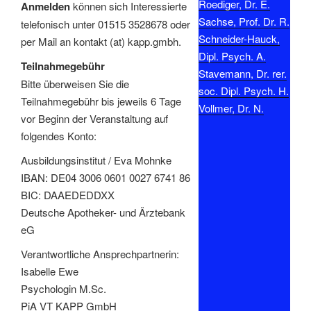
Roediger, Dr. E.
Anmelden
können sich Interessierte
Sachse, Prof. Dr. R.
telefonisch unter 01515 3528678 oder
Schneider-Hauck,
per Mail an kontakt (at) kapp.gmbh.
Dipl. Psych. A.
Teilnahmegebühr
Stavemann, Dr. rer.
Bitte überweisen Sie die
soc. Dipl. Psych. H.
Teilnahmegebühr bis jeweils 6 Tage
Vollmer, Dr. N.
vor Beginn der Veranstaltung auf
folgendes Konto:
Ausbildungsinstitut / Eva Mohnke
IBAN: DE04 3006 0601 0027 6741 86
BIC: DAAEDEDDXX
Deutsche Apotheker- und Ärztebank
eG
Verantwortliche Ansprechpartnerin:
Isabelle Ewe
Psychologin M.Sc.
PiA VT KAPP GmbH