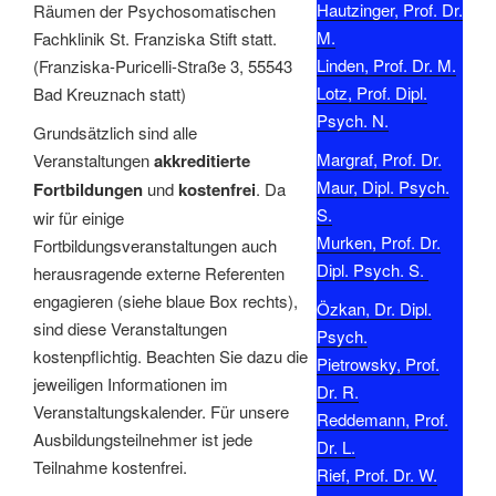
Hautzinger, Prof. Dr.
Räumen der Psychosomatischen
M.
Fachklinik St. Franziska Stift statt.
Linden, Prof. Dr. M.
(Franziska-Puricelli-Straße 3, 55543
Lotz, Prof. Dipl.
Bad Kreuznach statt)
Psych. N.
Grundsätzlich sind alle
Margraf, Prof. Dr.
Veranstaltungen
akkreditierte
Maur, Dipl. Psych.
Fortbildungen
und
kostenfrei
. Da
S.
wir für einige
Murken, Prof. Dr.
Fortbildungsveranstaltungen auch
Dipl. Psych. S.
herausragende externe Referenten
engagieren (siehe blaue Box rechts),
Özkan, Dr. Dipl.
sind diese Veranstaltungen
Psych.
kostenpflichtig. Beachten Sie dazu die
Pietrowsky, Prof.
jeweiligen Informationen im
Dr. R.
Veranstaltungskalender. Für unsere
Reddemann, Prof.
Ausbildungsteilnehmer ist jede
Dr. L.
Teilnahme kostenfrei.
Rief, Prof. Dr. W.