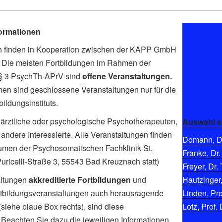
formationen
en finden in Kooperation zwischen der KAPP GmbH
tt. Die meisten Fortbildungen im Rahmen der
 § 3 PsychTh-APrV sind
offene Veranstaltungen.
men sind geschlossene Veranstaltungen nur für die
ldungsinstituts.
ärztliche oder psychologische Psychotherapeuten,
Auswahl e
andere Interessierte. Alle Veranstaltungen finden
Domann, Di
umen der Psychosomatischen Fachklinik St.
Franke, Dr.
-Puricelli-Straße 3, 55543 Bad Kreuznach statt)
Freyer, Dr. 
altungen
akkreditierte Fortbildungen
und
Hautzinger,
Fortbildungsveranstaltungen auch herausragende
Linden, Pro
siehe blaue Box rechts), sind diese
Lotz, Prof. 
. Beachten Sie dazu die jeweiligen Informationen