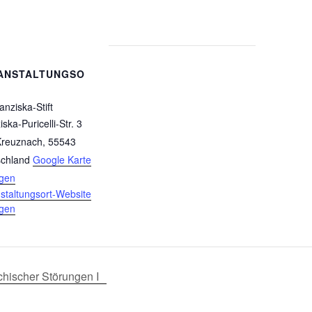
ANSTALTUNGSO
anziska-Stift
ska-Puricelli-Str. 3
Kreuznach
,
55543
chland
Google Karte
igen
staltungsort-Website
igen
hischer Störungen I