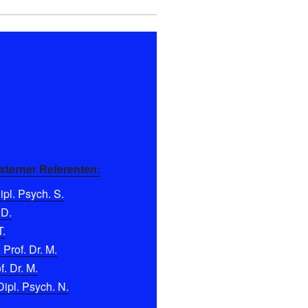
xterner Referenten:
pl. Psych. S.
 D.
T.
 Prof. Dr. M.
f. Dr. M.
Dipl. Psych. N.