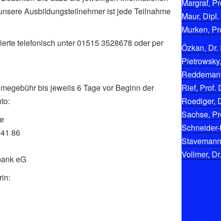
Margraf, Pro
 unsere Ausbildungsteilnehmer ist jede Teilnahme
Maur, Dipl.
Murken, Pro
ierte telefonisch unter 01515 3528678 oder per
Özkan, Dr. 
Pietrowsky,
Reddemann,
hmegebühr bis jeweils 6 Tage vor Beginn der
Rief, Prof. 
to:
Roediger, D
Sachse, Pro
ke
Schneider-
741 86
Stavemann, 
Vollmer, Dr
bank eG
in: