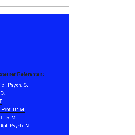
xterner Referenten:
pl. Psych. S.
 D.
T.
 Prof. Dr. M.
f. Dr. M.
Dipl. Psych. N.