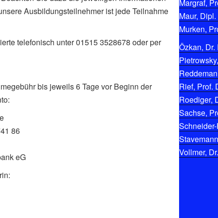
Margraf, Pro
 unsere Ausbildungsteilnehmer ist jede Teilnahme
Maur, Dipl.
Murken, Pro
ierte telefonisch unter 01515 3528678 oder per
Özkan, Dr. 
Pietrowsky,
Reddemann,
hmegebühr bis jeweils 6 Tage vor Beginn der
Rief, Prof. 
to:
Roediger, D
Sachse, Pro
ke
Schneider-
741 86
Stavemann, 
Vollmer, Dr
bank eG
in: