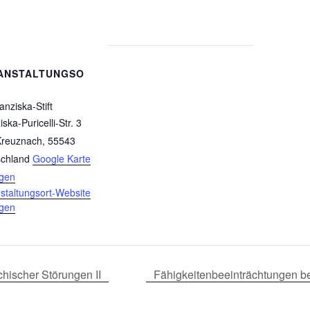
ANSTALTUNGSO
anziska-Stift
ska-Puricelli-Str. 3
Kreuznach
,
55543
chland
Google Karte
igen
staltungsort-Website
igen
hischer Störungen II
Fähigkeitenbeeinträchtungen b