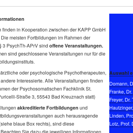
formationen
en finden in Kooperation zwischen der KAPP GmbH
tt. Die meisten Fortbildungen im Rahmen der
 § 3 PsychTh-APrV sind
offene Veranstaltungen.
men sind geschlossene Veranstaltungen nur für die
ldungsinstituts.
ärztliche oder psychologische Psychotherapeuten,
Auswahl e
andere Interessierte. Alle Veranstaltungen finden
Domann, Di
umen der Psychosomatischen Fachklinik St.
Franke, Dr.
-Puricelli-Straße 3, 55543 Bad Kreuznach statt)
Freyer, Dr. 
altungen
akkreditierte Fortbildungen
und
Hautzinger,
Fortbildungsveranstaltungen auch herausragende
Linden, Pro
siehe blaue Box rechts), sind diese
Lotz, Prof. 
. Beachten Sie dazu die jeweiligen Informationen