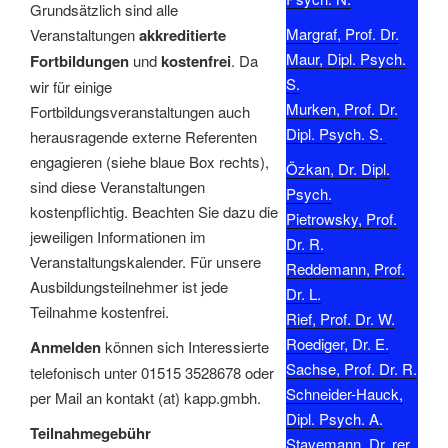
Grundsätzlich sind alle
Margraf, Prof. Dr.
Veranstaltungen
akkreditierte
Maur, Dipl. Psych.
Fortbildungen
und
kostenfrei
. Da
S.
wir für einige
Murken, Prof. Dr.
Fortbildungsveranstaltungen auch
Dipl. Psych. S.
herausragende externe Referenten
engagieren (siehe blaue Box rechts),
Özkan, Dr. Dipl.
sind diese Veranstaltungen
Psych.
kostenpflichtig. Beachten Sie dazu die
Pietrowsky, Prof.
jeweiligen Informationen im
Dr. R.
Veranstaltungskalender. Für unsere
Reddemann, Prof.
Ausbildungsteilnehmer ist jede
Dr. L.
Teilnahme kostenfrei.
Rief, Prof. Dr. W.
Roediger, Dr. E.
Anmelden
können sich Interessierte
Sachse, Prof. Dr. R.
telefonisch unter 01515 3528678 oder
Schneider-Hauck,
per Mail an kontakt (at) kapp.gmbh.
Dipl. Psych. A.
Teilnahmegebühr
Stavemann, Dr. rer.