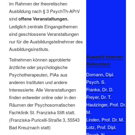
im Rahmen der theoretischen
Ausbildung nach § 3 PsychTh-APrV
sind
offene Veranstaltungen.
Lediglich zentrale Eingangsthemen
sind geschlossene Veranstaltungen
nur für die Ausbildungsteilnehmer des
Ausbildungsinstituts.
Auswahl externer
Teilnehmen können approbierte
Referenten:
ärztliche oder psychologische
Domann, Dipl.
Psychotherapeuten, PiAs aus
Psych. S.
anderen Instituten und andere
Franke, Dr. D.
Interessierte. Alle Veranstaltungen
Freyer, Dr. T.
finden entweder online oder in den
Hautzinger, Prof. Dr.
Räumen der Psychosomatischen
M.
Fachklinik St. Franziska Stift statt.
Linden, Prof. Dr. M.
(Franziska-Puricelli-Straße 3, 55543
Lotz, Prof. Dipl.
Bad Kreuznach statt)
Psych. N.