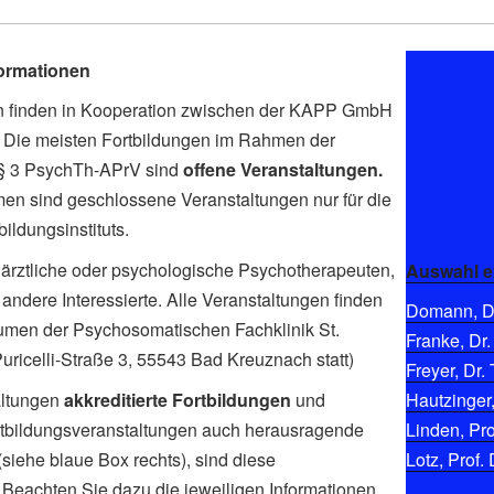
formationen
en finden in Kooperation zwischen der KAPP GmbH
tt. Die meisten Fortbildungen im Rahmen der
 § 3 PsychTh-APrV sind
offene Veranstaltungen.
men sind geschlossene Veranstaltungen nur für die
ldungsinstituts.
ärztliche oder psychologische Psychotherapeuten,
Auswahl e
andere Interessierte. Alle Veranstaltungen finden
Domann, Di
umen der Psychosomatischen Fachklinik St.
Franke, Dr.
-Puricelli-Straße 3, 55543 Bad Kreuznach statt)
Freyer, Dr. 
altungen
akkreditierte Fortbildungen
und
Hautzinger,
Fortbildungsveranstaltungen auch herausragende
Linden, Pro
siehe blaue Box rechts), sind diese
Lotz, Prof. 
. Beachten Sie dazu die jeweiligen Informationen