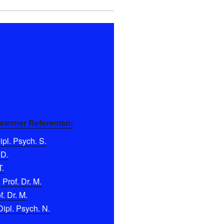
xterner Referenten:
pl. Psych. S.
 D.
T.
 Prof. Dr. M.
f. Dr. M.
Dipl. Psych. N.