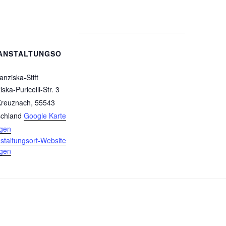
ANSTALTUNGSO
anziska-Stift
ska-Puricelli-Str. 3
Kreuznach
,
55543
chland
Google Karte
igen
staltungsort-Website
igen