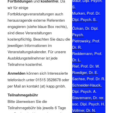
Maur, Dipl. Psych.
Fortbildungen
und
kostenfrei
. Da
S.
wir für einige
Murken, Prof. Dr.
Fortbildungsveranstaltungen auch
Dipl. Psych. S.
herausragende externe Referenten
engagieren (siehe blaue Box rechts),
Özkan, Dr. Dipl.
sind diese Veranstaltungen
Psych.
kostenpflichtig. Beachten Sie dazu die
Pietrowsky, Prof.
jeweiligen Informationen im
Dr. R.
Veranstaltungskalender. Für unsere
Reddemann, Prof.
Ausbildungsteilnehmer ist jede
Dr. L.
Teilnahme kostenfrei.
Rief, Prof. Dr. W.
Roediger, Dr. E.
Anmelden
können sich Interessierte
Sachse, Prof. Dr. R.
telefonisch unter 01515 3528678 oder
Schneider-Hauck,
per Mail an kontakt (at) kapp.gmbh.
Dipl. Psych. A.
Teilnahmegebühr
Stavemann, Dr. rer.
Bitte überweisen Sie die
soc. Dipl. Psych. H.
Teilnahmegebühr bis jeweils 6 Tage
Vollmer, Dr. N.