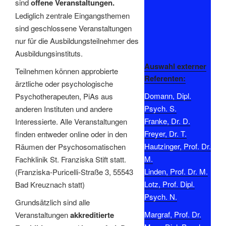
sind
offene Veranstaltungen.
Lediglich zentrale Eingangsthemen
sind geschlossene Veranstaltungen
nur für die Ausbildungsteilnehmer des
Ausbildungsinstituts.
Auswahl externer
Teilnehmen können approbierte
Referenten:
ärztliche oder psychologische
Domann, Dipl.
Psychotherapeuten, PiAs aus
Psych. S.
anderen Instituten und andere
Franke, Dr. D.
Interessierte. Alle Veranstaltungen
Freyer, Dr. T.
finden entweder online oder in den
Hautzinger, Prof. Dr.
Räumen der Psychosomatischen
M.
Fachklinik St. Franziska Stift statt.
Linden, Prof. Dr. M.
(Franziska-Puricelli-Straße 3, 55543
Lotz, Prof. Dipl.
Bad Kreuznach statt)
Psych. N.
Grundsätzlich sind alle
Margraf, Prof. Dr.
Veranstaltungen
akkreditierte