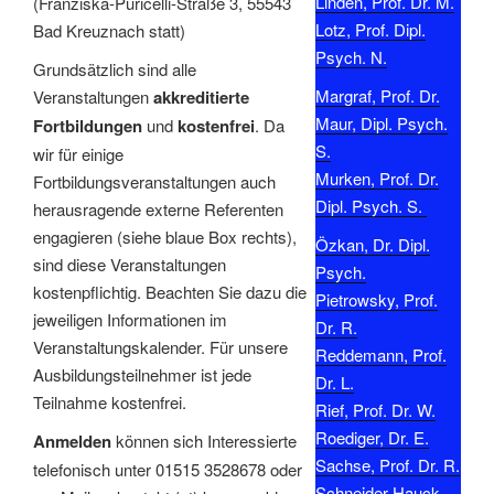
Linden, Prof. Dr. M.
(Franziska-Puricelli-Straße 3, 55543
Lotz, Prof. Dipl.
Bad Kreuznach statt)
Psych. N.
Grundsätzlich sind alle
Margraf, Prof. Dr.
Veranstaltungen
akkreditierte
Maur, Dipl. Psych.
Fortbildungen
und
kostenfrei
. Da
S.
wir für einige
Murken, Prof. Dr.
Fortbildungsveranstaltungen auch
Dipl. Psych. S.
herausragende externe Referenten
engagieren (siehe blaue Box rechts),
Özkan, Dr. Dipl.
sind diese Veranstaltungen
Psych.
kostenpflichtig. Beachten Sie dazu die
Pietrowsky, Prof.
jeweiligen Informationen im
Dr. R.
Veranstaltungskalender. Für unsere
Reddemann, Prof.
Ausbildungsteilnehmer ist jede
Dr. L.
Teilnahme kostenfrei.
Rief, Prof. Dr. W.
Roediger, Dr. E.
Anmelden
können sich Interessierte
Sachse, Prof. Dr. R.
telefonisch unter 01515 3528678 oder
Schneider-Hauck,