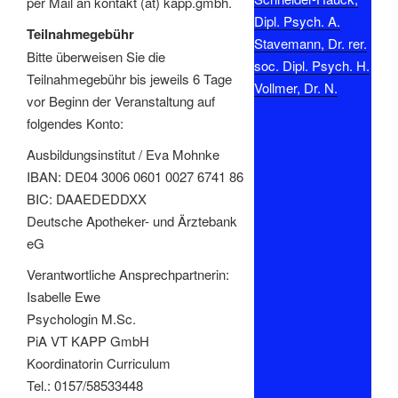
per Mail an kontakt (at) kapp.gmbh.
Dipl. Psych. A.
Teilnahmegebühr
Stavemann, Dr. rer.
Bitte überweisen Sie die
soc. Dipl. Psych. H.
Teilnahmegebühr bis jeweils 6 Tage
Vollmer, Dr. N.
vor Beginn der Veranstaltung auf
folgendes Konto:
Ausbildungsinstitut / Eva Mohnke
IBAN: DE04 3006 0601 0027 6741 86
BIC: DAAEDEDDXX
Deutsche Apotheker- und Ärztebank
eG
Verantwortliche Ansprechpartnerin:
Isabelle Ewe
Psychologin M.Sc.
PiA VT KAPP GmbH
Koordinatorin Curriculum
Tel.: 0157/58533448