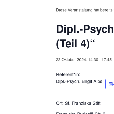
Diese Veranstaltung hat bereits 
Dipl.-Psych
(Teil 4)“
23.Oktober 2024: 14:30
-
17:45
Referent*in:
Dipl.-Psych. Birgit Albs
Ort: St. Franziska Stift
Franziska-Puricelli-Str. 3