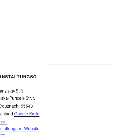
ANSTALTUNGSO
anziska-Stift
ska-Puricelli-Str. 3
Kreuznach
,
55543
chland
Google Karte
igen
staltungsort-Website
igen