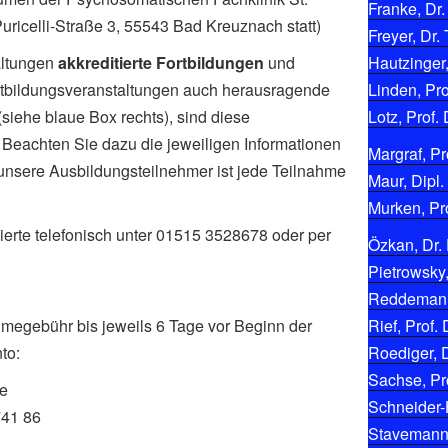
Franke, Dr.
-Puricelli-Straße 3, 55543 Bad Kreuznach statt)
Freyer, Dr. 
altungen
akkreditierte Fortbildungen
und
Hautzinger,
Fortbildungsveranstaltungen auch herausragende
Linden, Pro
siehe blaue Box rechts), sind diese
Lotz, Prof. 
. Beachten Sie dazu die jeweiligen Informationen
Margraf, Pro
 unsere Ausbildungsteilnehmer ist jede Teilnahme
Maur, Dipl.
Murken, Pro
ierte telefonisch unter 01515 3528678 oder per
Özkan, Dr. 
Pietrowsky,
Reddemann,
hmegebühr bis jeweils 6 Tage vor Beginn der
Rief, Prof. 
to:
Roediger, D
Sachse, Pro
ke
Schneider-
741 86
Stavemann, 