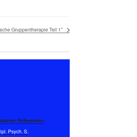
sche Gruppentherapie Teil 1″
xterner Referenten:
pl. Psych. S.