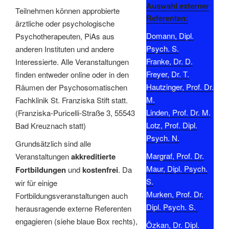
Auswahl externer
Teilnehmen können approbierte
Referenten:
ärztliche oder psychologische
Domann, Dipl.
Psychotherapeuten, PiAs aus
Psych. S.
anderen Instituten und andere
Franke, Dr. D.
Interessierte. Alle Veranstaltungen
Freyer, Dr. T.
finden entweder online oder in den
Hautzinger, Prof. Dr.
Räumen der Psychosomatischen
M.
Fachklinik St. Franziska Stift statt.
Linden, Prof. Dr. M.
(Franziska-Puricelli-Straße 3, 55543
Lotz, Prof. Dipl.
Bad Kreuznach statt)
Psych. N.
Grundsätzlich sind alle
Margraf, Prof. Dr.
Veranstaltungen
akkreditierte
Maur, Dipl. Psych.
Fortbildungen
und
kostenfrei
. Da
S.
wir für einige
Murken, Prof. Dr.
Fortbildungsveranstaltungen auch
Dipl. Psych. S.
herausragende externe Referenten
engagieren (siehe blaue Box rechts),
Özkan, Dr. Dipl.