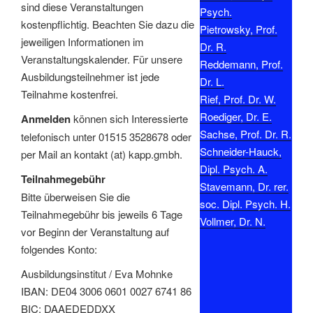
sind diese Veranstaltungen
Psych.
kostenpflichtig. Beachten Sie dazu die
Pietrowsky, Prof.
jeweiligen Informationen im
Dr. R.
Veranstaltungskalender. Für unsere
Reddemann, Prof.
Ausbildungsteilnehmer ist jede
Dr. L.
Teilnahme kostenfrei.
Rief, Prof. Dr. W.
Roediger, Dr. E.
Anmelden
können sich Interessierte
Sachse, Prof. Dr. R.
telefonisch unter 01515 3528678 oder
Schneider-Hauck,
per Mail an kontakt (at) kapp.gmbh.
Dipl. Psych. A.
Teilnahmegebühr
Stavemann, Dr. rer.
Bitte überweisen Sie die
soc. Dipl. Psych. H.
Teilnahmegebühr bis jeweils 6 Tage
Vollmer, Dr. N.
vor Beginn der Veranstaltung auf
folgendes Konto:
Ausbildungsinstitut / Eva Mohnke
IBAN: DE04 3006 0601 0027 6741 86
BIC: DAAEDEDDXX