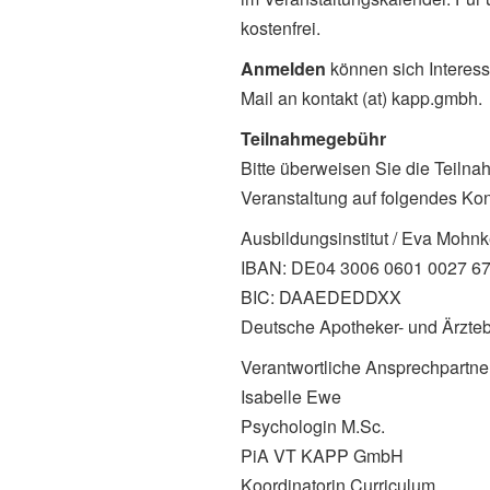
kostenfrei.
Anmelden
können sich Interess
Mail an kontakt (at) kapp.gmbh.
Teilnahmegebühr
Bitte überweisen Sie die Teilna
Veranstaltung auf folgendes Kon
Ausbildungsinstitut / Eva Mohn
IBAN: DE04 3006 0601 0027 6
BIC: DAAEDEDDXX
Deutsche Apotheker- und Ärzte
Verantwortliche Ansprechpartner
Isabelle Ewe
Psychologin M.Sc.
PiA VT KAPP GmbH
Koordinatorin Curriculum