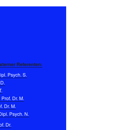
xterner Referenten:
pl. Psych. S.
 D.
T.
 Prof. Dr. M.
f. Dr. M.
Dipl. Psych. N.
f. Dr.