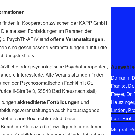
formationen
en finden in Kooperation zwischen der KAPP GmbH
tt. Die meisten Fortbildungen im Rahmen der
 § 3 PsychTh-APrV sind
offene Veranstaltungen.
men sind geschlossene Veranstaltungen nur für die
ldungsinstituts.
ärztliche oder psychologische Psychotherapeuten,
Auswahl e
andere Interessierte. Alle Veranstaltungen finden
Domann, Di
umen der Psychosomatischen Fachklinik St.
Franke, Dr.
-Puricelli-Straße 3, 55543 Bad Kreuznach statt)
Freyer, Dr. 
altungen
akkreditierte Fortbildungen
und
Hautzinger,
Fortbildungsveranstaltungen auch herausragende
Linden, Pro
siehe blaue Box rechts), sind diese
Lotz, Prof. 
. Beachten Sie dazu die jeweiligen Informationen
Margraf, Pro
 unsere Ausbildungsteilnehmer ist jede Teilnahme