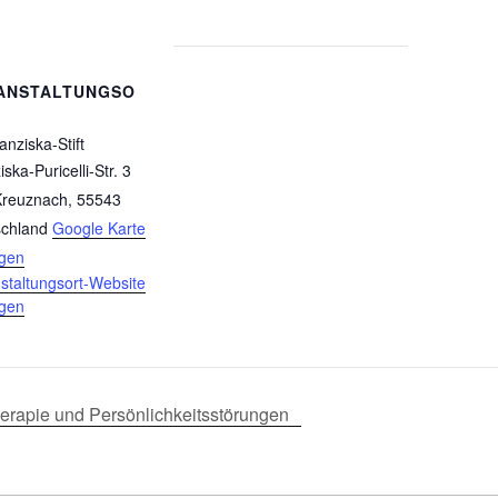
ANSTALTUNGSO
anziska-Stift
ska-Puricelli-Str. 3
Kreuznach
,
55543
chland
Google Karte
igen
staltungsort-Website
igen
erapie und Persönlichkeitsstörungen