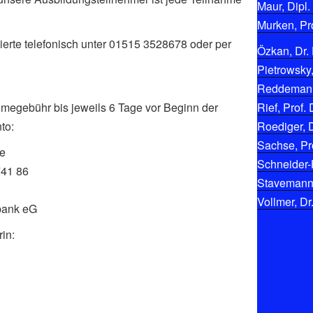
Maur, Dipl.
Murken, Pro
ierte telefonisch unter 01515 3528678 oder per
Özkan, Dr. 
Pietrowsky,
Reddemann,
hmegebühr bis jeweils 6 Tage vor Beginn der
Rief, Prof. 
to:
Roediger, D
Sachse, Pro
ke
Schneider-
741 86
Stavemann, 
Vollmer, Dr
bank eG
in: