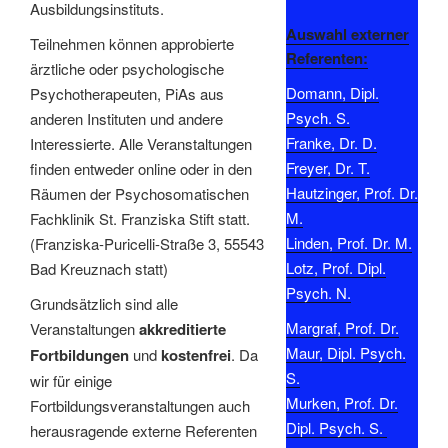
Ausbildungsinstituts.
Auswahl externer
Teilnehmen können approbierte
Referenten:
ärztliche oder psychologische
Domann, Dipl.
Psychotherapeuten, PiAs aus
Psych. S.
anderen Instituten und andere
Franke, Dr. D.
Interessierte. Alle Veranstaltungen
Freyer, Dr. T.
finden entweder online oder in den
Hautzinger, Prof. Dr.
Räumen der Psychosomatischen
M.
Fachklinik St. Franziska Stift statt.
Linden, Prof. Dr. M.
(Franziska-Puricelli-Straße 3, 55543
Lotz, Prof. Dipl.
Bad Kreuznach statt)
Psych. N.
Grundsätzlich sind alle
Margraf, Prof. Dr.
Veranstaltungen
akkreditierte
Maur, Dipl. Psych.
Fortbildungen
und
kostenfrei
. Da
S.
wir für einige
Murken, Prof. Dr.
Fortbildungsveranstaltungen auch
Dipl. Psych. S.
herausragende externe Referenten