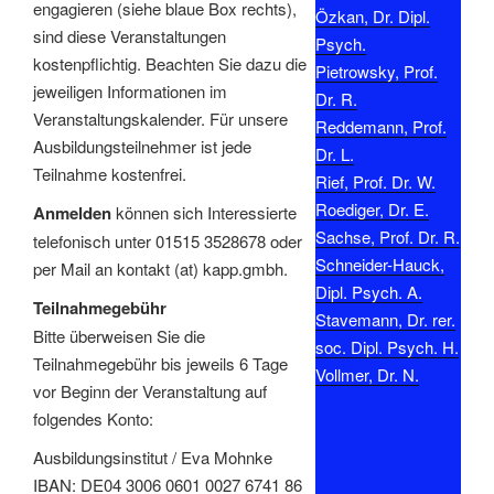
engagieren (siehe blaue Box rechts),
Özkan, Dr. Dipl.
sind diese Veranstaltungen
Psych.
kostenpflichtig. Beachten Sie dazu die
Pietrowsky, Prof.
jeweiligen Informationen im
Dr. R.
Veranstaltungskalender. Für unsere
Reddemann, Prof.
Ausbildungsteilnehmer ist jede
Dr. L.
Teilnahme kostenfrei.
Rief, Prof. Dr. W.
Roediger, Dr. E.
Anmelden
können sich Interessierte
Sachse, Prof. Dr. R.
telefonisch unter 01515 3528678 oder
Schneider-Hauck,
per Mail an kontakt (at) kapp.gmbh.
Dipl. Psych. A.
Teilnahmegebühr
Stavemann, Dr. rer.
Bitte überweisen Sie die
soc. Dipl. Psych. H.
Teilnahmegebühr bis jeweils 6 Tage
Vollmer, Dr. N.
vor Beginn der Veranstaltung auf
folgendes Konto:
Ausbildungsinstitut / Eva Mohnke
IBAN: DE04 3006 0601 0027 6741 86