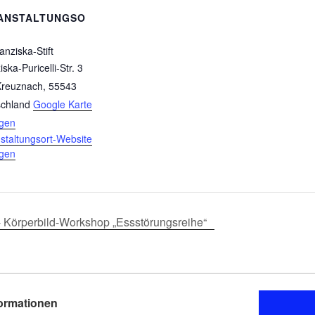
ANSTALTUNGSO
anziska-Stift
ska-Puricelli-Str. 3
Kreuznach
,
55543
chland
Google Karte
igen
staltungsort-Website
igen
l- Körperbild-Workshop „Essstörungsreihe“
formationen