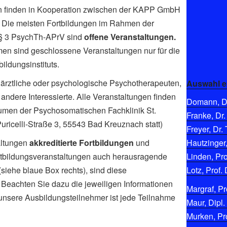
en finden in Kooperation zwischen der KAPP GmbH
tt. Die meisten Fortbildungen im Rahmen der
 § 3 PsychTh-APrV sind
offene Veranstaltungen.
men sind geschlossene Veranstaltungen nur für die
ldungsinstituts.
ärztliche oder psychologische Psychotherapeuten,
Auswahl e
andere Interessierte. Alle Veranstaltungen finden
Domann, Di
umen der Psychosomatischen Fachklinik St.
Franke, Dr.
-Puricelli-Straße 3, 55543 Bad Kreuznach statt)
Freyer, Dr. 
altungen
akkreditierte Fortbildungen
und
Hautzinger,
Fortbildungsveranstaltungen auch herausragende
Linden, Pro
siehe blaue Box rechts), sind diese
Lotz, Prof. 
. Beachten Sie dazu die jeweiligen Informationen
Margraf, Pro
 unsere Ausbildungsteilnehmer ist jede Teilnahme
Maur, Dipl.
Murken, Pro