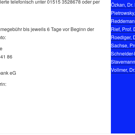
ierte telefonisch unter 01515 3528678 oder per
Özkan, Dr. 
Pietrowsky,
Reddemann,
hmegebühr bis jeweils 6 Tage vor Beginn der
Rief, Prof. 
to:
Roediger, D
Sachse, Pro
ke
Schneider-
741 86
Stavemann, 
Vollmer, Dr
bank eG
in: