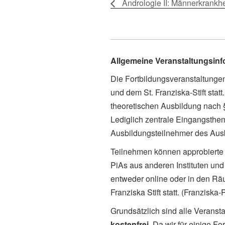
Andrologie II: Männerkrankh
Allgemeine Veranstaltungsin
Die Fortbildungsveranstaltung
und dem St. Franziska-Stift sta
theoretischen Ausbildung nach
Lediglich zentrale Eingangsthe
Ausbildungsteilnehmer des Ausbi
Teilnehmen können approbierte 
PiAs aus anderen Instituten und 
entweder online oder in den Rä
Franziska Stift statt. (Franziska
Grundsätzlich sind alle Veranst
kostenfrei
. Da wir für einige 