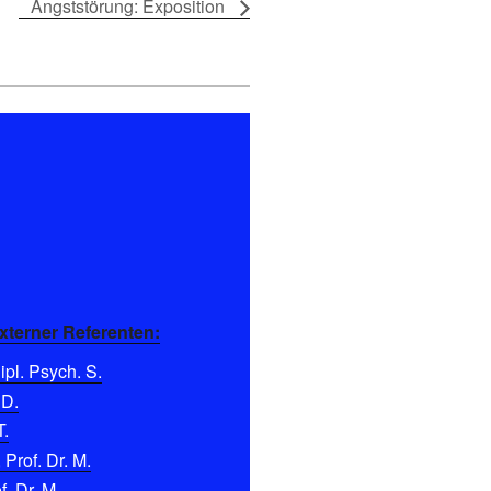
Angststörung: Exposition
xterner Referenten:
pl. Psych. S.
 D.
T.
 Prof. Dr. M.
f. Dr. M.