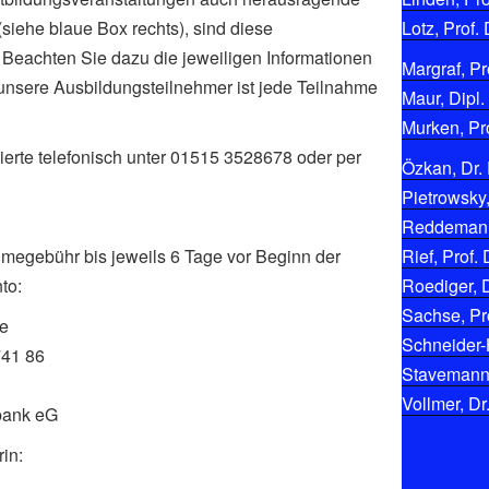
siehe blaue Box rechts), sind diese
Lotz, Prof. 
. Beachten Sie dazu die jeweiligen Informationen
Margraf, Pro
 unsere Ausbildungsteilnehmer ist jede Teilnahme
Maur, Dipl.
Murken, Pro
ierte telefonisch unter 01515 3528678 oder per
Özkan, Dr. 
Pietrowsky,
Reddemann,
hmegebühr bis jeweils 6 Tage vor Beginn der
Rief, Prof. 
to:
Roediger, D
Sachse, Pro
ke
Schneider-
741 86
Stavemann, 
Vollmer, Dr
bank eG
in: