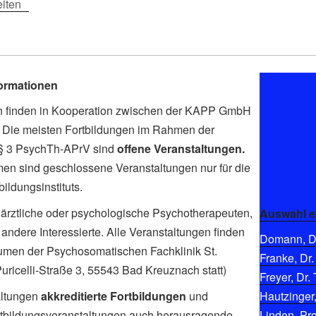
eiten
formationen
en finden in Kooperation zwischen der KAPP GmbH
tt. Die meisten Fortbildungen im Rahmen der
 § 3 PsychTh-APrV sind
offene Veranstaltungen.
men sind geschlossene Veranstaltungen nur für die
ldungsinstituts.
ärztliche oder psychologische Psychotherapeuten,
Auswahl e
andere Interessierte. Alle Veranstaltungen finden
Domann, Di
umen der Psychosomatischen Fachklinik St.
Franke, Dr.
-Puricelli-Straße 3, 55543 Bad Kreuznach statt)
Freyer, Dr. 
altungen
akkreditierte Fortbildungen
und
Hautzinger,
Fortbildungsveranstaltungen auch herausragende
Linden, Pro