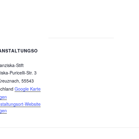
ANSTALTUNGSO
anziska-Stift
ska-Puricelli-Str. 3
Kreuznach
,
55543
chland
Google Karte
igen
staltungsort-Website
igen