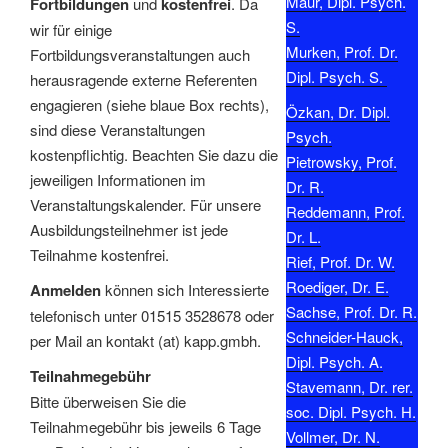
Maur, Dipl. Psych.
Fortbildungen
und
kostenfrei
. Da
S.
wir für einige
Murken, Prof. Dr.
Fortbildungsveranstaltungen auch
Dipl. Psych. S.
herausragende externe Referenten
engagieren (siehe blaue Box rechts),
Özkan, Dr. Dipl.
sind diese Veranstaltungen
Psych.
kostenpflichtig. Beachten Sie dazu die
Pietrowsky, Prof.
jeweiligen Informationen im
Dr. R.
Veranstaltungskalender. Für unsere
Reddemann, Prof.
Ausbildungsteilnehmer ist jede
Dr. L.
Teilnahme kostenfrei.
Rief, Prof. Dr. W.
Roediger, Dr. E.
Anmelden
können sich Interessierte
Sachse, Prof. Dr. R.
telefonisch unter 01515 3528678 oder
Schneider-Hauck,
per Mail an kontakt (at) kapp.gmbh.
Dipl. Psych. A.
Teilnahmegebühr
Stavemann, Dr. rer.
Bitte überweisen Sie die
soc. Dipl. Psych. H.
Teilnahmegebühr bis jeweils 6 Tage
Vollmer, Dr. N.