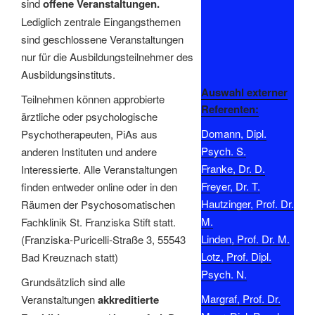
sind
offene Veranstaltungen.
Lediglich zentrale Eingangsthemen
sind geschlossene Veranstaltungen
nur für die Ausbildungsteilnehmer des
Ausbildungsinstituts.
Auswahl externer
Teilnehmen können approbierte
Referenten:
ärztliche oder psychologische
Domann, Dipl.
Psychotherapeuten, PiAs aus
Psych. S.
anderen Instituten und andere
Franke, Dr. D.
Interessierte. Alle Veranstaltungen
Freyer, Dr. T.
finden entweder online oder in den
Hautzinger, Prof. Dr.
Räumen der Psychosomatischen
M.
Fachklinik St. Franziska Stift statt.
Linden, Prof. Dr. M.
(Franziska-Puricelli-Straße 3, 55543
Lotz, Prof. Dipl.
Bad Kreuznach statt)
Psych. N.
Grundsätzlich sind alle
Margraf, Prof. Dr.
Veranstaltungen
akkreditierte