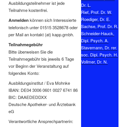
Ausbildungsteilnehmer ist jede
Dr. L.
Teilnahme kostenfrei.
Rief, Prof. Dr. W.
Roediger, Dr. E.
Anmelden
können sich Interessierte
Sachse, Prof. Dr. R.
telefonisch unter 01515 3528678 oder
Schneider-Hauck,
per Mail an kontakt (at) kapp.gmbh.
Dipl. Psych. A.
Teilnahmegebühr
Stavemann, Dr. rer.
Bitte überweisen Sie die
soc. Dipl. Psych. H.
Teilnahmegebühr bis jeweils 6 Tage
Vollmer, Dr. N.
vor Beginn der Veranstaltung auf
folgendes Konto:
Ausbildungsinstitut / Eva Mohnke
IBAN: DE04 3006 0601 0027 6741 86
BIC: DAAEDEDDXX
Deutsche Apotheker- und Ärztebank
eG
Verantwortliche Ansprechpartnerin: