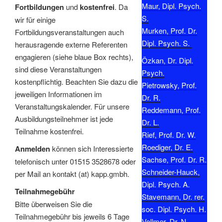
Maur, Dipl. Psych.
Fortbildungen
und
kostenfrei
. Da
S.
wir für einige
Murken, Prof. Dr.
Fortbildungsveranstaltungen auch
Dipl. Psych. S.
herausragende externe Referenten
engagieren (siehe blaue Box rechts),
Özkan, Dr. Dipl.
sind diese Veranstaltungen
Psych.
kostenpflichtig. Beachten Sie dazu die
Pietrowsky, Prof.
jeweiligen Informationen im
Dr. R.
Veranstaltungskalender. Für unsere
Reddemann, Prof.
Ausbildungsteilnehmer ist jede
Dr. L.
Teilnahme kostenfrei.
Rief, Prof. Dr. W.
Roediger, Dr. E.
Anmelden
können sich Interessierte
Sachse, Prof. Dr. R.
telefonisch unter 01515 3528678 oder
Schneider-Hauck,
per Mail an kontakt (at) kapp.gmbh.
Dipl. Psych. A.
Teilnahmegebühr
Stavemann, Dr. rer.
Bitte überweisen Sie die
soc. Dipl. Psych. H.
Teilnahmegebühr bis jeweils 6 Tage
Vollmer, Dr. N.