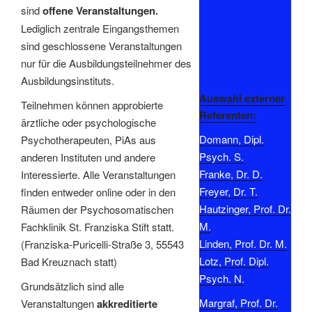
sind
offene Veranstaltungen.
Lediglich zentrale Eingangsthemen
sind geschlossene Veranstaltungen
nur für die Ausbildungsteilnehmer des
Ausbildungsinstituts.
Auswahl externer
Teilnehmen können approbierte
Referenten:
ärztliche oder psychologische
Domann, Dipl.
Psychotherapeuten, PiAs aus
Psych. S.
anderen Instituten und andere
Franke, Dr. D.
Interessierte. Alle Veranstaltungen
Freyer, Dr. T.
finden entweder online oder in den
Hautzinger, Prof. Dr.
Räumen der Psychosomatischen
M.
Fachklinik St. Franziska Stift statt.
Linden, Prof. Dr. M.
(Franziska-Puricelli-Straße 3, 55543
Lotz, Prof. Dipl.
Bad Kreuznach statt)
Psych. N.
Grundsätzlich sind alle
Margraf, Prof. Dr.
Veranstaltungen
akkreditierte