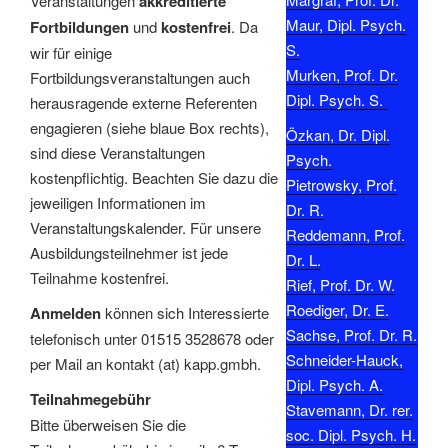
Veranstaltungen
akkreditierte
Maur, Dipl. Psych.
Fortbildungen
und
kostenfrei
. Da
S.
wir für einige
Murken, Prof. Dr.
Fortbildungsveranstaltungen auch
Dipl. Psych. S.
herausragende externe Referenten
engagieren (siehe blaue Box rechts),
Özkan, Dr. Dipl.
sind diese Veranstaltungen
Psych.
kostenpflichtig. Beachten Sie dazu die
Pietrowsky, Prof.
jeweiligen Informationen im
Dr. R.
Veranstaltungskalender. Für unsere
Reddemann, Prof.
Ausbildungsteilnehmer ist jede
Dr. L.
Teilnahme kostenfrei.
Rief, Prof. Dr. W.
Roediger, Dr. E.
Anmelden
können sich Interessierte
Sachse, Prof. Dr. R.
telefonisch unter 01515 3528678 oder
Schneider-Hauck,
per Mail an kontakt (at) kapp.gmbh.
Dipl. Psych. A.
Teilnahmegebühr
Stavemann, Dr. rer.
Bitte überweisen Sie die
soc. Dipl. Psych. H.