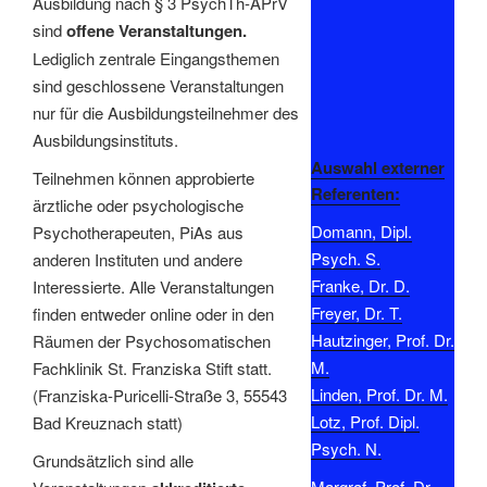
Ausbildung nach § 3 PsychTh-APrV
sind
offene Veranstaltungen.
Lediglich zentrale Eingangsthemen
sind geschlossene Veranstaltungen
nur für die Ausbildungsteilnehmer des
Ausbildungsinstituts.
Auswahl externer
Teilnehmen können approbierte
Referenten:
ärztliche oder psychologische
Domann, Dipl.
Psychotherapeuten, PiAs aus
Psych. S.
anderen Instituten und andere
Franke, Dr. D.
Interessierte. Alle Veranstaltungen
Freyer, Dr. T.
finden entweder online oder in den
Hautzinger, Prof. Dr.
Räumen der Psychosomatischen
M.
Fachklinik St. Franziska Stift statt.
Linden, Prof. Dr. M.
(Franziska-Puricelli-Straße 3, 55543
Lotz, Prof. Dipl.
Bad Kreuznach statt)
Psych. N.
Grundsätzlich sind alle
Margraf, Prof. Dr.