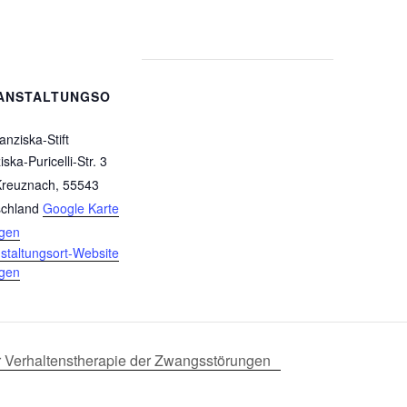
ANSTALTUNGSO
anziska-Stift
ska-Puricelli-Str. 3
Kreuznach
,
55543
chland
Google Karte
igen
staltungsort-Website
igen
 Verhaltenstherapie der Zwangsstörungen