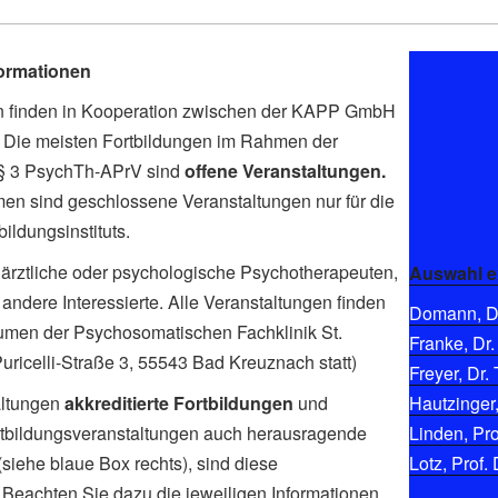
formationen
en finden in Kooperation zwischen der KAPP GmbH
tt. Die meisten Fortbildungen im Rahmen der
 § 3 PsychTh-APrV sind
offene Veranstaltungen.
men sind geschlossene Veranstaltungen nur für die
ldungsinstituts.
ärztliche oder psychologische Psychotherapeuten,
Auswahl e
andere Interessierte. Alle Veranstaltungen finden
Domann, Di
umen der Psychosomatischen Fachklinik St.
Franke, Dr.
-Puricelli-Straße 3, 55543 Bad Kreuznach statt)
Freyer, Dr. 
altungen
akkreditierte Fortbildungen
und
Hautzinger,
Fortbildungsveranstaltungen auch herausragende
Linden, Pro
siehe blaue Box rechts), sind diese
Lotz, Prof. 
. Beachten Sie dazu die jeweiligen Informationen