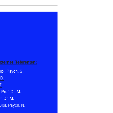
xterner Referenten:
pl. Psych. S.
 D.
T.
 Prof. Dr. M.
f. Dr. M.
Dipl. Psych. N.