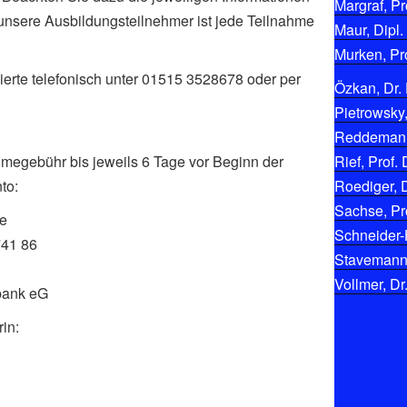
Margraf, Pro
 unsere Ausbildungsteilnehmer ist jede Teilnahme
Maur, Dipl.
Murken, Pro
ierte telefonisch unter 01515 3528678 oder per
Özkan, Dr. 
Pietrowsky,
Reddemann,
hmegebühr bis jeweils 6 Tage vor Beginn der
Rief, Prof. 
to:
Roediger, D
Sachse, Pro
ke
Schneider-
741 86
Stavemann, 
Vollmer, Dr
bank eG
in: